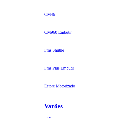
CM46
CM960 Embutir
Fms Shutlle
Fms Plus Embutir
Estore Motorizado
Varões
Inox