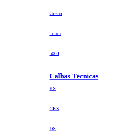
Grécia
Turim
5000
Calhas Técnicas
KS
CKS
DS