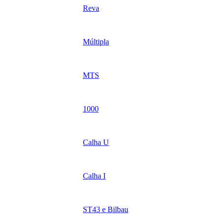
Reva
Múltipla
MTS
1000
Calha U
Calha I​
ST43 e Bilbau