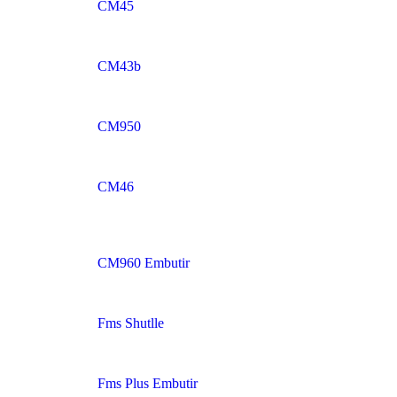
CM45
CM43b
CM950
CM46
CM960 Embutir
Fms Shutlle
Fms Plus Embutir