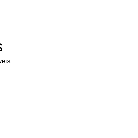
s
eis.